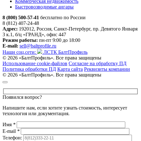
Коммерческая недвижимость
Быстровозводимые ангары
8 (800) 500-57-41
бесплатно по России
8 (812) 407-24-48
Адрес:
192012, Россия, Санкт-Петербург, пр. Девятого Января
3 к.1, б/ц «ГРАНД», офис 447
Режим работы:
пн-пт 9:00 до 18:00
E-mail:
sell@baltprofile.ru
Наши соц.сети:
ЛСТК БалтПрофиль
© 2026 «БалтПрофиль». Все права защищены
Использование cookie-файлов
Согласие на обработку ПД
Политика обработки ПД
Карта сайта
Реквизиты компании
© 2026 «БалтПрофиль». Все права защищены
Появился вопрос?
Напишите нам, если хотите узнать стоимость, интересует
технология или документация.
Имя
*
E-mail
*
Телефон: