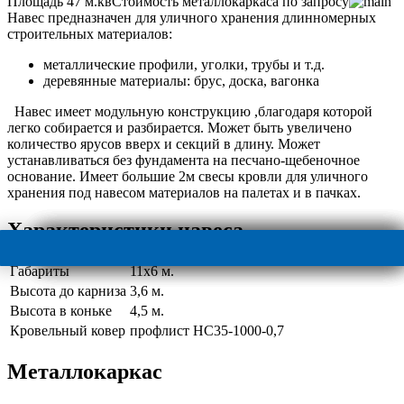
Площадь 47 м.кв
Стоимость металлокаркаса по запросу
Навес предназначен для уличного хранения длинномерных
строительных материалов:
металлические профили, уголки, трубы и т.д.
деревянные материалы: брус, доска, вагонка
Навес имеет модульную конструкцию ,благодаря которой
легко собирается и разбирается. Может быть увеличено
количество ярусов вверх и секций в длину. Может
устанавливаться без фундамента на песчано-щебеночное
основание. Имеет большие 2м свесы кровли для уличного
хранения под навесом материалов на палетах и в пачках.
Характеристики навеса
Габариты
11х6 м.
Высота до карниза
3,6 м.
Высота в коньке
4,5 м.
Кровельный ковер
профлист НС35-1000-0,7
Металлокаркас