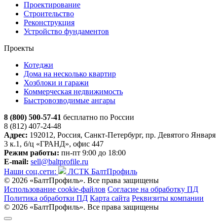
Проектирование
Строительство
Реконструкция
Устройство фундаментов
Проекты
Котеджи
Дома на несколько квартир
Хозблоки и гаражи
Коммерческая недвижимость
Быстровозводимые ангары
8 (800) 500-57-41
бесплатно по России
8 (812) 407-24-48
Адрес:
192012, Россия, Санкт-Петербург, пр. Девятого Января
3 к.1, б/ц «ГРАНД», офис 447
Режим работы:
пн-пт 9:00 до 18:00
E-mail:
sell@baltprofile.ru
Наши соц.сети:
ЛСТК БалтПрофиль
© 2026 «БалтПрофиль». Все права защищены
Использование cookie-файлов
Согласие на обработку ПД
Политика обработки ПД
Карта сайта
Реквизиты компании
© 2026 «БалтПрофиль». Все права защищены