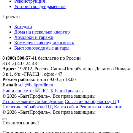
Реконструкция
Устройство фундаментов
Проекты
Котеджи
Дома на несколько квартир
Хозблоки и гаражи
Коммерческая недвижимость
Быстровозводимые ангары
8 (800) 500-57-41
бесплатно по России
8 (812) 407-24-48
Адрес:
192012, Россия, Санкт-Петербург, пр. Девятого Января
3 к.1, б/ц «ГРАНД», офис 447
Режим работы:
пн-пт 9:00 до 18:00
E-mail:
sell@baltprofile.ru
Наши соц.сети:
ЛСТК БалтПрофиль
© 2026 «БалтПрофиль». Все права защищены
Использование cookie-файлов
Согласие на обработку ПД
Политика обработки ПД
Карта сайта
Реквизиты компании
© 2026 «БалтПрофиль». Все права защищены
Появился вопрос?
Напишите нам, если хотите узнать стоимость, интересует