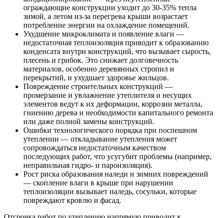
ограждающие конструкции уходит до 30-35% тепла
зимой, а летом из-за перегрева крыши возрастает
потребление энергии на охлаждение помещений.
Ухудшение микроклимата и появление влаги —
недостаточная теплоизоляция приводит к образованию
конденсата внутри конструкций, что вызывает сырость,
плесень и грибок. Это снижает долговечность
материалов, особенно деревянных стропил и
перекрытий, и ухудшает здоровье жильцов.
Повреждение строительных конструкций —
промерзание и увлажнение утеплителя и несущих
элементов ведут к их деформации, коррозии металла,
гниению дерева и необходимости капитального ремонта
или даже полной замены конструкций.
Ошибки технологического порядка при поспешном
утеплении — откладывание утепления может
сопровождаться недостаточным качеством
последующих работ, что усугубит проблемы (например,
неправильная гидро- и пароизоляция).
Рост риска образования наледи и зимних повреждений
— скопление влаги в крыше при нарушении
теплоизоляции вызывает наледь, сосульки, которые
повреждают кровлю и фасад.
Отсрочка работ по утеплению напрямую приводит к