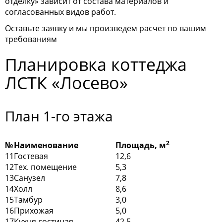
отделку» зависит от состава материалов и
согласованных видов работ.
Оставьте заявку и мы произведем расчет по вашим
требованиям
Планировка коттеджа
ЛСТК «Лосево»
План 1-го этажа
2
№
Наименование
Площадь, м
11
Гостевая
12,6
12
Тех. помещение
5,3
13
Санузел
7,8
14
Холл
8,6
15
Тамбур
3,0
16
Прихожая
5,0
17
Кухня-гостиная
42,5