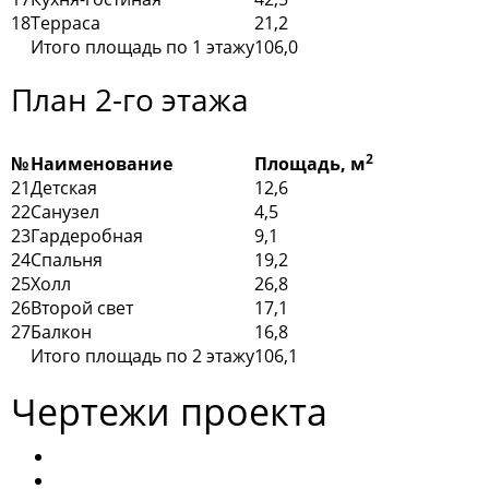
18
Терраса
21,2
Итого площадь по 1 этажу
106,0
План 2-го этажа
2
№
Наименование
Площадь, м
21
Детская
12,6
22
Санузел
4,5
23
Гардеробная
9,1
24
Спальня
19,2
25
Холл
26,8
26
Второй свет
17,1
27
Балкон
16,8
Итого площадь по 2 этажу
106,1
Чертежи проекта