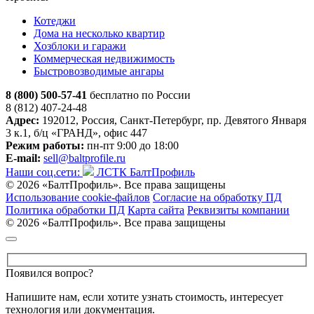
Котеджи
Дома на несколько квартир
Хозблоки и гаражи
Коммерческая недвижимость
Быстровозводимые ангары
8 (800) 500-57-41
бесплатно по России
8 (812) 407-24-48
Адрес:
192012, Россия, Санкт-Петербург, пр. Девятого Января
3 к.1, б/ц «ГРАНД», офис 447
Режим работы:
пн-пт 9:00 до 18:00
E-mail:
sell@baltprofile.ru
Наши соц.сети:
ЛСТК БалтПрофиль
© 2026 «БалтПрофиль». Все права защищены
Использование cookie-файлов
Согласие на обработку ПД
Политика обработки ПД
Карта сайта
Реквизиты компании
© 2026 «БалтПрофиль». Все права защищены
Появился вопрос?
Напишите нам, если хотите узнать стоимость, интересует
технология или документация.