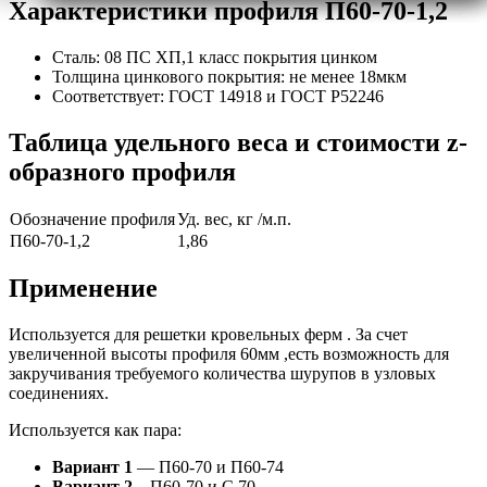
Характеристики профиля П60-70-1,2
Сталь:
08 ПС ХП,1 класс покрытия цинком
Толщина цинкового покрытия:
не менее 18мкм
Соответствует:
ГОСТ 14918 и ГОСТ Р52246
Таблица удельного веса и стоимости z-
образного профиля
Обозначение профиля
Уд. вес, кг /м.п.
П60-70-1,2
1,86
Применение
Используется для решетки кровельных ферм . За счет
увеличенной высоты профиля 60мм ,есть возможность для
закручивания требуемого количества шурупов в узловых
соединениях.
Используется как пара:
Вариант 1
— П60-70 и П60-74
Вариант 2
– П60-70 и С 70