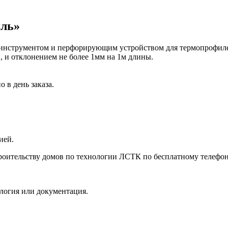
иль»
инструментом и перфорирующим устройством для термопрофилей
 и отклонением не более 1мм на 1м длины.
 в день заказа.
ией.
роительству домов по технологии ЛСТК по бесплатному телефо
ология или документация.