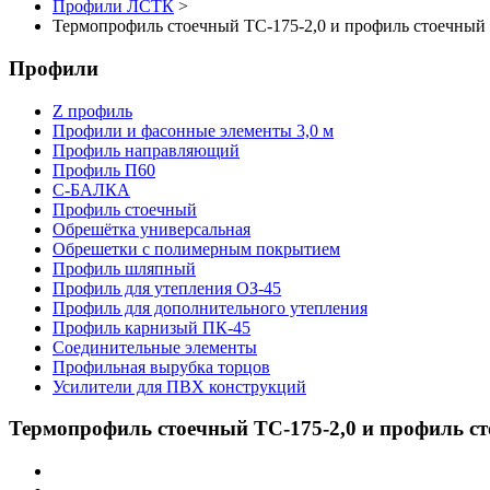
Профили ЛСТК
>
Термопрофиль стоечный ТС-175-2,0 и профиль стоечный
Профили
Z профиль
Профили и фасонные элементы 3,0 м
Профиль направляющий
Профиль П60
С-БАЛКА
Профиль стоечный
Обрешётка универсальная
Обрешетки с полимерным покрытием
Профиль шляпный
Профиль для утепления ОЗ-45
Профиль для дополнительного утепления
Профиль карнизый ПК-45
Соединительные элементы
Профильная вырубка торцов
Усилители для ПВХ конструкций
Термопрофиль стоечный ТС-175-2,0 и профиль ст