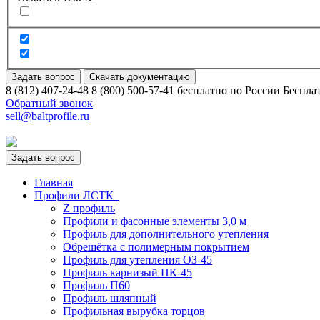
Задать вопрос
Скачать документацию
8 (812) 407-24-48
8 (800) 500-57-41
бесплатно по России
Беспла
Обратный звонок
sell@baltprofile.ru
Задать вопрос
Главная
Профили ЛСТК
Z профиль
Профили и фасонные элементы 3,0 м
Профиль для дополнительного утепления
Обрешётка c полимерным покрытием
Профиль для утепления ОЗ-45
Профиль карнизый ПК-45
Профиль П60
Профиль шляпный
Профильная вырубка торцов