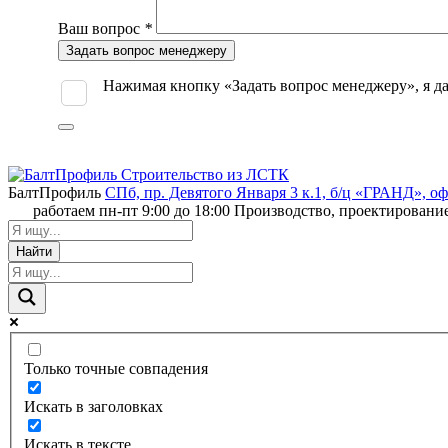
Ваш вопрос
*
Оставьте
это
поле
Нажимая кнопку «Задать вопрос менеджеру», я 
пустым.
БалтПрофиль
СПб, пр. Девятого Января 3 к.1, б/ц «ГРАНД», о
работаем пн-пт 9:00 до 18:00
Производство, проектировани
Найти
Только точные совпадения
Искать в заголовках
Искать в тексте