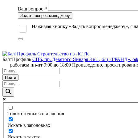
Ваш вопрос
*
Оставьте
это
поле
Нажимая кнопку «Задать вопрос менеджеру», я 
пустым.
БалтПрофиль
СПб, пр. Девятого Января 3 к.1, б/ц «ГРАНД», о
работаем пн-пт 9:00 до 18:00
Производство, проектировани
Найти
Только точные совпадения
Искать в заголовках
Искать в тексте