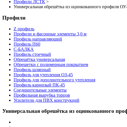
Профили ЛСТК
>
Универсальная обрешётка из оцинкованного профиля ОУ-
Профили
Z профиль
Профили и фасонные элементы 3,0 м
Профиль направляющий
Профиль П60
С-БАЛКА
Профиль стоечный
Обрешётка универсальная
Обрешетки с полимерным покрытием
Профиль шляпный
Профиль для утепления ОЗ-45
Профиль для дополнительного утепления
Профиль карнизый ПК-45
Соединительные элементы
Профильная вырубка торцов
Усилители для ПВХ конструкций
Универсальная обрешётка из оцинкованного проф