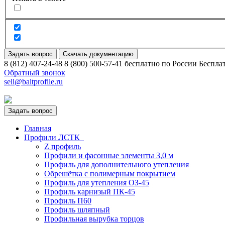
Задать вопрос
Скачать документацию
8 (812) 407-24-48
8 (800) 500-57-41
бесплатно по России
Беспла
Обратный звонок
sell@baltprofile.ru
Задать вопрос
Главная
Профили ЛСТК
Z профиль
Профили и фасонные элементы 3,0 м
Профиль для дополнительного утепления
Обрешётка c полимерным покрытием
Профиль для утепления ОЗ-45
Профиль карнизый ПК-45
Профиль П60
Профиль шляпный
Профильная вырубка торцов