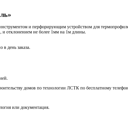
иль»
инструментом и перфорирующим устройством для термопрофилей
 и отклонением не более 1мм на 1м длины.
 в день заказа.
ией.
роительству домов по технологии ЛСТК по бесплатному телефо
ология или документация.