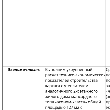
Экономичность
Выполним укрупненный
С
расчет технико-экономических
п
показателей строительства
по
каркаса с утеплителем
з
аналогичного 2-х этажного
«
жилого дома мансардного
(э
типа «эконом-класса» общей
п
площадью 127 м2 с
эк