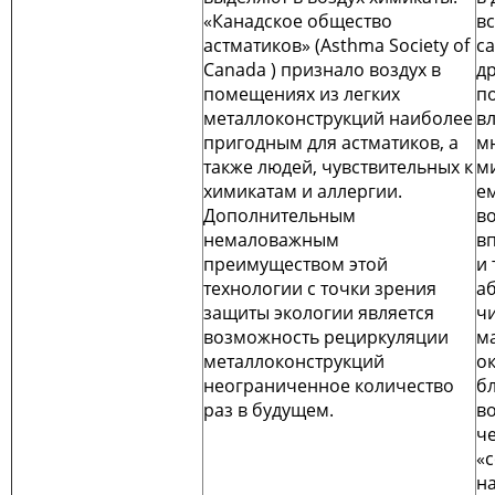
«Канадское общество
вс
астматиков» (Asthma Society of
с
Canada ) признало воздух в
д
помещениях из легких
п
металлоконструкций наиболее
вл
пригодным для астматиков, а
м
также людей, чувствительных к
м
химикатам и аллергии.
е
Дополнительным
в
немаловажным
в
преимуществом этой
и 
технологии с точки зрения
а
защиты экологии является
ч
возможность рециркуляции
м
металлоконструкций
о
неограниченное количество
б
раз в будущем.
в
че
«
н