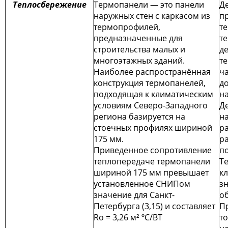
Теплосбережение
Термопанели — это панели
Д
наружных стен с каркасом из
п
термопрофилей,
т
предназначенные для
т
строительства малых и
д
многоэтажных зданий.
т
Наиболее распространённая
ча
конструкция термопанелей,
до
подходящая к климатическим
на
условиям Северо-Западного
Д
региона базируется на
н
стоечных профилях шириной
р
175 мм.
р
Приведенное сопротивление
п
теплопередаче термопанели
Т
шириной 175 мм превышает
к
установленное СНИПом
з
значение для Санкт-
о
Петербурга (3,15) и составляет
П
Rо = 3,26 м² ºС/ВТ
то