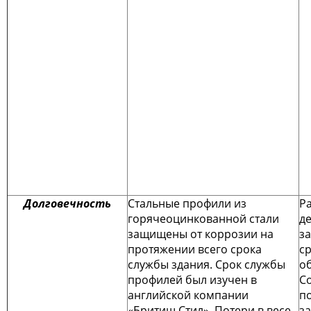
Долговечность
Стальные профили из
Р
горячеоцинкованной стали
д
защищены от коррозии на
з
протяжении всего срока
с
службы здания. Срок службы
о
профилей был изучен в
С
английской компании
п
«Бритиш Стил». Потери в весе
з