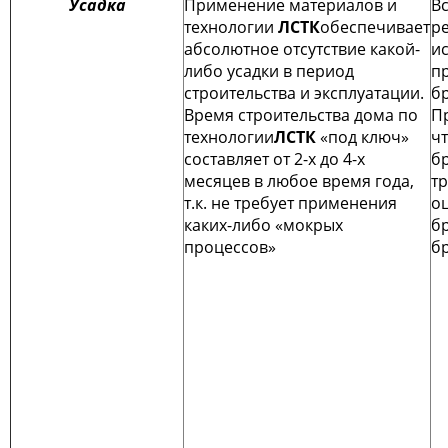
Усадка
Применение материалов и
В
технологии
ЛСТК
обеспечивает
р
абсолютное отсутствие какой-
и
либо усадки в период
п
строительства и эксплуатации.
б
Время строительства дома по
Пр
технологии
ЛСТК
«под ключ»
ч
составляет от 2-х до 4-х
б
месяцев в любое время года,
т
т.к. не требует применения
о
каких-либо «мокрых
бр
процессов»
бр