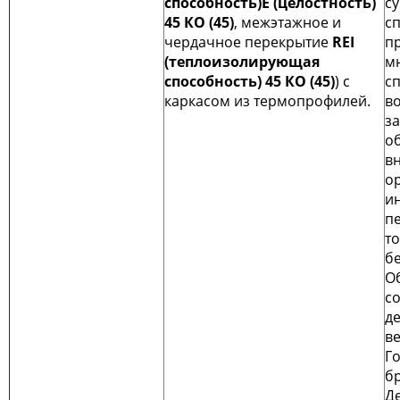
способность)
E (целостность)
с
45 КО (45)
, межэтажное и
с
чердачное перекрытие
REI
п
(теплоизолирующая
м
способность) 45 КО (45)
) с
с
каркасом из термопрофилей.
в
з
о
в
о
и
п
т
б
О
с
д
в
Го
б
Д