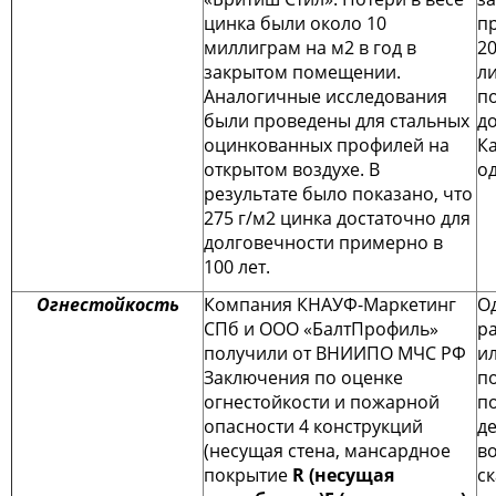
цинка были около 10
пр
миллиграм на м2 в год в
20
закрытом помещении.
л
Аналогичные исследования
п
были проведены для стальных
д
оцинкованных профилей на
К
открытом воздухе. В
о
результате было показано, что
275 г/м2 цинка достаточно для
долговечности примерно в
100 лет.
Огнестойкость
Компания КНАУФ-Маркетинг
О
СПб и ООО «БалтПрофиль»
р
получили от ВНИИПО МЧС РФ
и
Заключения по оценке
п
огнестойкости и пожарной
п
опасности 4 конструкций
д
(несущая стена, мансардное
во
покрытие
R (несущая
ск