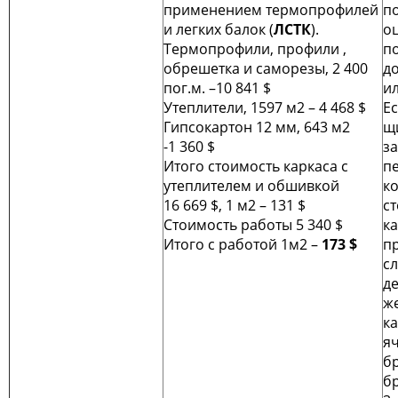
применением термопрофилей
п
и легких балок (
ЛСТК
).
о
Термопрофили, профили ,
п
обрешетка и саморезы, 2 400
д
пог.м. –10 841 $
и
Утеплители, 1597 м2 – 4 468 $
Ес
Гипсокартон 12 мм, 643 м2
щ
-1 360 $
за
Итого стоимость каркаса с
п
утеплителем и обшивкой
ко
16 669 $, 1 м2 – 131 $
с
Стоимость работы 5 340 $
к
Итого с работой 1м2 –
173 $
пр
сл
д
ж
ка
яч
б
бр