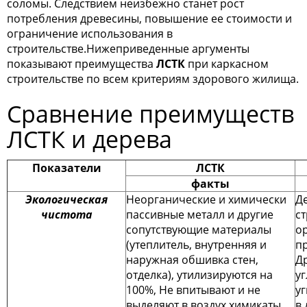
соломы. Следствием неизбежно станет рост
потребления древесины, повышение ее стоимости и
ограничение использования в
строительстве.Нижеприведенные аргументы
показывают преимущества
ЛСТК
при каркасном
строительстве по всем критериям здорового жилища.
Сравнение преимуществ
ЛСТК и дерева
Показатели
ЛСТК
факты
Экологическая
Неорганические и химически
Д
чистота
пассивные металл и другие
с
сопутствующие материалы
о
(утеплитель, внутренняя и
п
наружная обшивка стен,
Д
отделка), утилизируются на
уг
100%, Не впитывают и не
уг
выделяют в воздух химикаты.
в