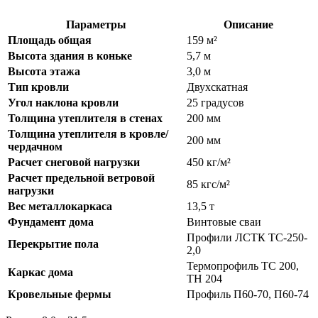
Параметры
Описание
Площадь общая
159 м²
Высота здания в коньке
5,7 м
Высота этажа
3,0 м
Тип кровли
Двухскатная
Угол наклона кровли
25 градусов
Толщина утеплителя в стенах
200 мм
Толщина утеплителя в кровле/
200 мм
чердачном
Расчет снеговой нагрузки
450 кг/м²
Расчет предельной ветровой
85 кгс/м²
нагрузки
Вес металлокаркаса
13,5 т
Фундамент дома
Винтовые сваи
Профили ЛСТК ТС-250-
Перекрытие пола
2,0
Термопрофиль ТС 200,
Каркас дома
ТН 204
Кровельные фермы
Профиль П60-70, П60-74